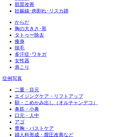
肌質改善
妊娠線･肉割れ･リスカ跡
からだ
胸の大きさ･形
タトゥー除去
痩身
脱毛
多汗症･ワキガ
女性器
肩こり
症例写真
二重・目元
エイジングケア・リフトアップ
額・こめかみ出し（オルチャンデコ）
鼻筋・小鼻
口元・人中
アゴ
豊胸・バストケア
婦人科形成・膣圧改善など