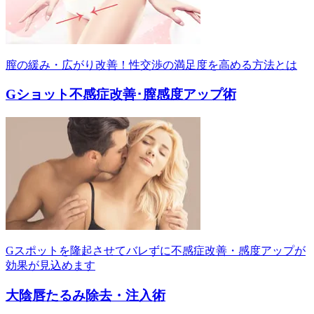
膣の緩み・広がり改善！性交渉の満足度を高める方法とは
Gショット不感症改善･膣感度アップ術
Gスポットを隆起させてバレずに不感症改善・感度アップが
効果が見込めます
大陰唇たるみ除去・注入術