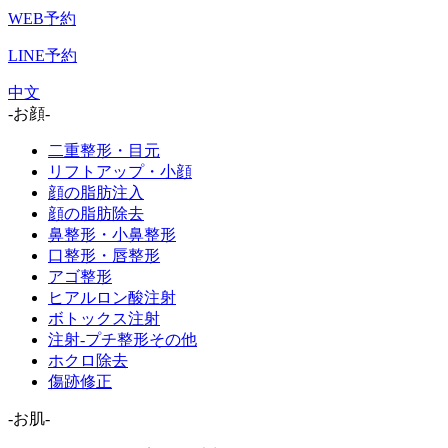
WEB予約
LINE予約
中文
-お顔-
二重整形・目元
リフトアップ・小顔
顔の脂肪注入
顔の脂肪除去
鼻整形・小鼻整形
口整形・唇整形
アゴ整形
ヒアルロン酸注射
ボトックス注射
注射-プチ整形その他
ホクロ除去
傷跡修正
-お肌-