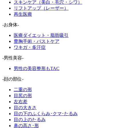
スキンケア（美白・毛穴・シワ）
リフトアップ（レーザー）
再生医療
-お身体-
医療ダイエット・脂肪吸引
豊胸手術・バストケア
ワキガ・多汗症
-男性美容-
男性の美容整形もTAC
-顔の部位-
二重の形
目尻の形
左右差
目の大きさ
目の下のふくらみ･クマ･たるみ
目の上のたるみ
鼻の高さ･形