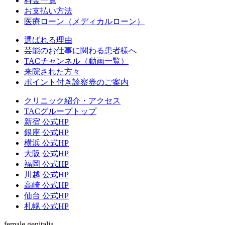
料金一覧
お支払い方法
医療ローン（メディカルローン）
選ばれる理由
芸能のお仕事に関わる患者様へ
TACチャンネル（動画一覧）
来院された方々
ポイント付き診察券のご案内
クリニック紹介・アクセス
TACグループトップ
新宿 公式HP
銀座 公式HP
横浜 公式HP
大阪 公式HP
福岡 公式HP
川越 公式HP
高崎 公式HP
仙台 公式HP
札幌 公式HP
female genitalia