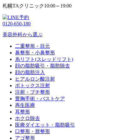
札幌TAクリニック
10:00～19:00
0120-650-180
美容外科から選ぶ
二重整形・目元
鼻整形・小鼻整形
糸リフト(スレッドリフト)
顔の脂肪吸引・脂肪除去
顔の脂肪注入
ヒアルロン酸注射
ボトックス注射
注射・プチ整形
豊胸手術・バストケア
再生医療
耳整形
ホクロ除去
医療ダイエット・脂肪吸引
口整形・唇整形
アゴ整形