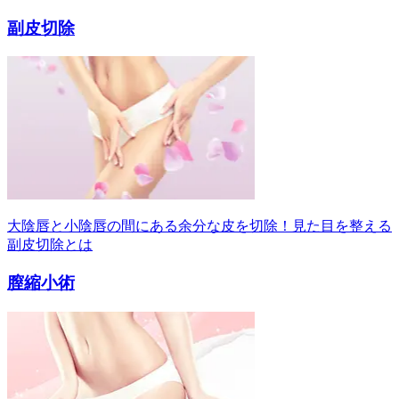
副皮切除
大陰唇と小陰唇の間にある余分な皮を切除！見た目を整える
副皮切除とは
膣縮小術