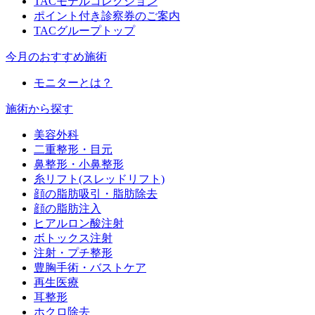
TACモデルコレクション
ポイント付き診察券のご案内
TACグループトップ
今月のおすすめ施術
モニターとは？
施術から探す
美容外科
二重整形・目元
鼻整形・小鼻整形
糸リフト(スレッドリフト)
顔の脂肪吸引・脂肪除去
顔の脂肪注入
ヒアルロン酸注射
ボトックス注射
注射・プチ整形
豊胸手術・バストケア
再生医療
耳整形
ホクロ除去