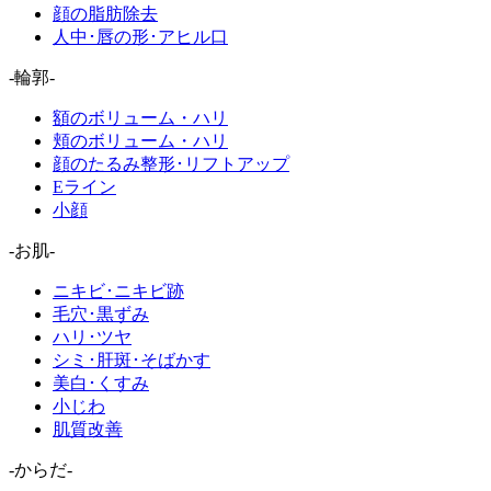
顔の脂肪除去
人中･唇の形･アヒル口
-輪郭-
額のボリューム・ハリ
頬のボリューム・ハリ
顔のたるみ整形･リフトアップ
Eライン
小顔
-お肌-
ニキビ･ニキビ跡
毛穴･黒ずみ
ハリ･ツヤ
シミ･肝斑･そばかす
美白･くすみ
小じわ
肌質改善
-からだ-