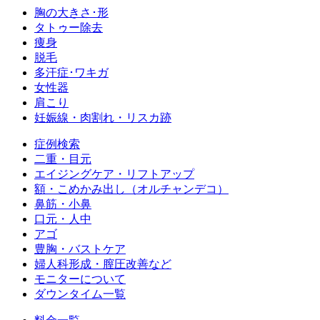
胸の大きさ･形
タトゥー除去
痩身
脱毛
多汗症･ワキガ
女性器
肩こり
妊娠線・肉割れ・リスカ跡
症例検索
二重・目元
エイジングケア・リフトアップ
額・こめかみ出し（オルチャンデコ）
鼻筋・小鼻
口元・人中
アゴ
豊胸・バストケア
婦人科形成・膣圧改善など
モニターについて
ダウンタイム一覧