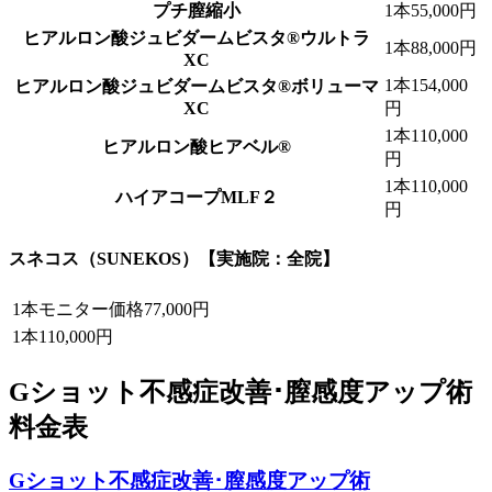
プチ膣縮小
1本
55,000円
ヒアルロン酸ジュビダームビスタ®ウルトラ
1本
88,000円
XC
1本
154,000
ヒアルロン酸ジュビダームビスタ®ボリューマ
XC
円
1本
110,000
ヒアルロン酸ヒアベル®
円
1本
110,000
ハイアコープMLF２
円
スネコス（SUNEKOS）
【実施院：全院】
1本
モニター価格
77,000円
1本
110,000円
Gショット不感症改善･膣感度アップ術
料金表
Gショット不感症改善･膣感度アップ術