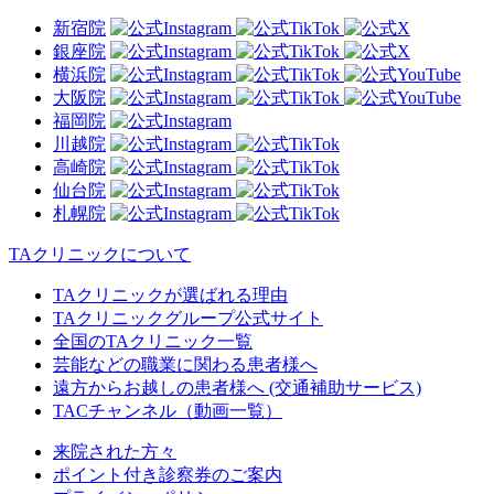
新宿院
銀座院
横浜院
大阪院
福岡院
川越院
高崎院
仙台院
札幌院
TAクリニックについて
TAクリニックが選ばれる理由
TAクリニックグループ公式サイト
全国のTAクリニック一覧
芸能などの職業に関わる患者様へ
遠方からお越しの患者様へ (交通補助サービス)
TACチャンネル（動画一覧）
来院された方々
ポイント付き診察券のご案内