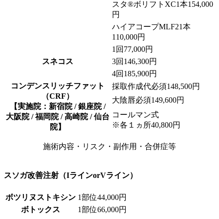
スタ®ボリフトXC
1本
154,000
円
ハイアコープMLF2
1本
110,000円
1回
77,000円
スネコス
3回
146,300円
4回
185,900円
コンデンスリッチファット
採取作成代
必須
148,500円
（CRF）
大陰唇
必須
149,600円
【実施院：新宿院 / 銀座院 /
コールマン式
大阪院 / 福岡院 / 高崎院 / 仙台
※各１ヵ所
40,800円
院】
施術内容・リスク・副作用・合併症等
スソガ改善注射（IラインorVライン）
ボツリヌストキシン
1部位
44,000円
ボトックス
1部位
66,000円