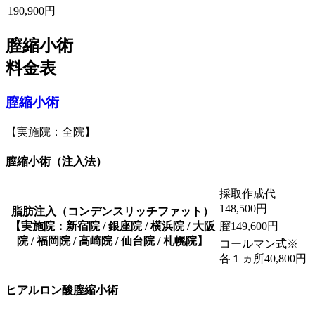
190,900円
膣縮小術
料金表
膣縮小術
【実施院：全院】
膣縮小術（注入法）
採取作成代
148,500円
脂肪注入（コンデンスリッチファット）
【実施院：新宿院 / 銀座院 / 横浜院 / 大阪
膣
149,600円
院 / 福岡院 / 高崎院 / 仙台院 / 札幌院】
コールマン式※
各１ヵ所
40,800円
ヒアルロン酸膣縮小術