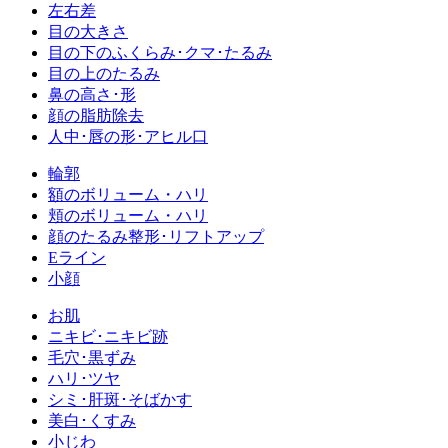
左右差
目の大きさ
目の下のふくらみ･クマ･たるみ
目の上のたるみ
鼻の高さ･形
顔の脂肪除去
人中･唇の形･アヒル口
輪郭
額のボリューム・ハリ
頬のボリューム・ハリ
顔のたるみ整形･リフトアップ
Eライン
小顔
お肌
ニキビ･ニキビ跡
毛穴･黒ずみ
ハリ･ツヤ
シミ･肝斑･そばかす
美白･くすみ
小じわ