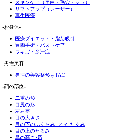
スキンケア（美白・毛穴・シワ）
リフトアップ（レーザー）
再生医療
-お身体-
医療ダイエット・脂肪吸引
豊胸手術・バストケア
ワキガ・多汗症
-男性美容-
男性の美容整形もTAC
-顔の部位-
二重の形
目尻の形
左右差
目の大きさ
目の下のふくらみ･クマ･たるみ
目の上のたるみ
鼻の高さ･形