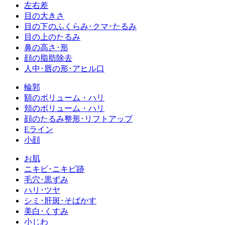
左右差
目の大きさ
目の下のふくらみ･クマ･たるみ
目の上のたるみ
鼻の高さ･形
顔の脂肪除去
人中･唇の形･アヒル口
輪郭
額のボリューム・ハリ
頬のボリューム・ハリ
顔のたるみ整形･リフトアップ
Eライン
小顔
お肌
ニキビ･ニキビ跡
毛穴･黒ずみ
ハリ･ツヤ
シミ･肝斑･そばかす
美白･くすみ
小じわ