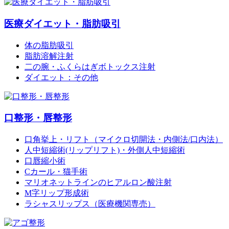
医療ダイエット・脂肪吸引
体の脂肪吸引
脂肪溶解注射
二の腕・ふくらはぎボトックス注射
ダイエット：その他
口整形・唇整形
口角挙上・リフト（マイクロ切開法・内側法/口内法）
人中短縮術(リップリフト)・外側人中短縮術
口唇縮小術
Cカール・猫手術
マリオネットラインのヒアルロン酸注射
M字リップ形成術
ラシャスリップス（医療機関専売）