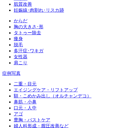
肌質改善
妊娠線･肉割れ･リスカ跡
からだ
胸の大きさ･形
タトゥー除去
痩身
脱毛
多汗症･ワキガ
女性器
肩こり
症例写真
二重・目元
エイジングケア・リフトアップ
額・こめかみ出し（オルチャンデコ）
鼻筋・小鼻
口元・人中
アゴ
豊胸・バストケア
婦人科形成・膣圧改善など