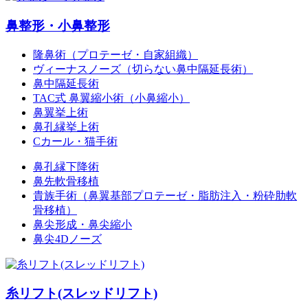
鼻整形・小鼻整形
隆鼻術（プロテーゼ・自家組織）
ヴィーナスノーズ（切らない鼻中隔延長術）
鼻中隔延長術
TAC式 鼻翼縮小術（小鼻縮小）
鼻翼挙上術
鼻孔縁挙上術
Cカール・猫手術
鼻孔縁下降術
鼻先軟骨移植
貴族手術（鼻翼基部プロテーゼ・脂肪注入・粉砕肋軟
骨移植）
鼻尖形成・鼻尖縮小
鼻尖4Dノーズ
糸リフト(スレッドリフト)