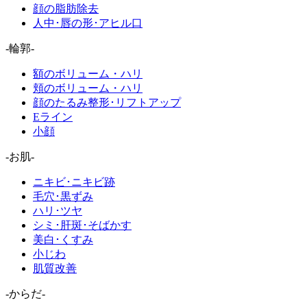
顔の脂肪除去
人中･唇の形･アヒル口
-輪郭-
額のボリューム・ハリ
頬のボリューム・ハリ
顔のたるみ整形･リフトアップ
Eライン
小顔
-お肌-
ニキビ･ニキビ跡
毛穴･黒ずみ
ハリ･ツヤ
シミ･肝斑･そばかす
美白･くすみ
小じわ
肌質改善
-からだ-