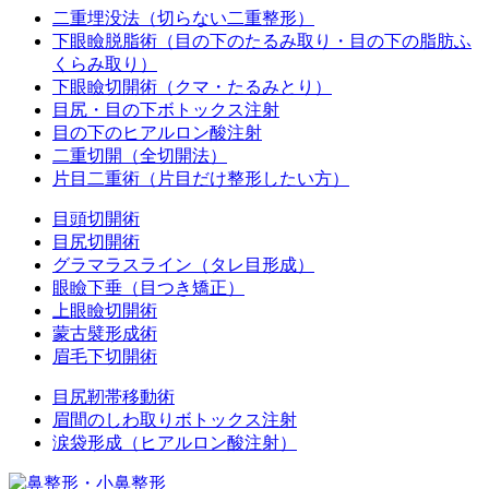
二重埋没法（切らない二重整形）
下眼瞼脱脂術（目の下のたるみ取り・目の下の脂肪ふ
くらみ取り）
下眼瞼切開術（クマ・たるみとり）
目尻・目の下ボトックス注射
目の下のヒアルロン酸注射
二重切開（全切開法）
片目二重術（片目だけ整形したい方）
目頭切開術
目尻切開術
グラマラスライン（タレ目形成）
眼瞼下垂（目つき矯正）
上眼瞼切開術
蒙古襞形成術
眉毛下切開術
目尻靭帯移動術
眉間のしわ取りボトックス注射
涙袋形成（ヒアルロン酸注射）