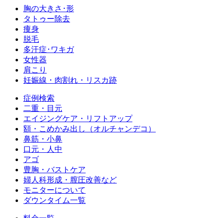
胸の大きさ･形
タトゥー除去
痩身
脱毛
多汗症･ワキガ
女性器
肩こり
妊娠線・肉割れ・リスカ跡
症例検索
二重・目元
エイジングケア・リフトアップ
額・こめかみ出し（オルチャンデコ）
鼻筋・小鼻
口元・人中
アゴ
豊胸・バストケア
婦人科形成・膣圧改善など
モニターについて
ダウンタイム一覧