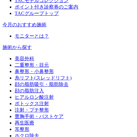
TACモデルコレクション
ポイント付き診察券のご案内
TACグループトップ
今月のおすすめ施術
モニターとは？
施術から探す
美容外科
二重整形・目元
鼻整形・小鼻整形
糸リフト(スレッドリフト)
顔の脂肪吸引・脂肪除去
顔の脂肪注入
ヒアルロン酸注射
ボトックス注射
注射・プチ整形
豊胸手術・バストケア
再生医療
耳整形
ホクロ除去