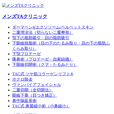
メンズTAクリニック
ダーマペン4/エクソソーム/ベルベットスキン
二重埋没法（切らない二重整形）
顎下の脂肪吸引・顔の脂肪吸引
下眼瞼脱脂術（目の下のたるみ取り・目の下の脂肪ふ
くらみ取り）
下顎プロテーゼ
隆鼻術（プロテーゼ・自家組織）
下眼瞼切開術（クマ・たるみとり）
TAC式 ツヤ肌コラーゲンリフト®
ホクロ除去
ヴァンパイアフェイシャル
二重切開（全切開法）
眼瞼下垂（目つき矯正）
鼻中隔延長術
TAC式 鼻翼縮小術（小鼻縮小）